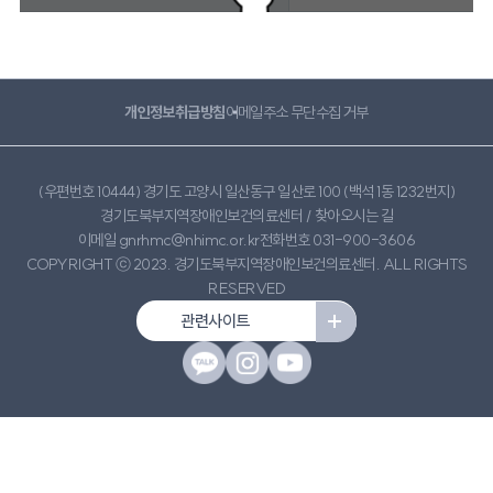
개인정보취급방침
이메일주소 무단수집 거부
(우편번호 10444) 경기도 고양시 일산동구 일산로 100 (백석 1동 1232번지)
경기도북부지역장애인보건의료센터 /
찾아오시는 길
이메일 gnrhmc@nhimc.or.kr
전화번호 031-900-3606
COPYRIGHT ⓒ 2023. 경기도북부지역장애인보건의료센터. ALL RIGHTS
RESERVED
관련사이트
카카오톡 바로가기
인스타 바로가기
유튜브 바로가기