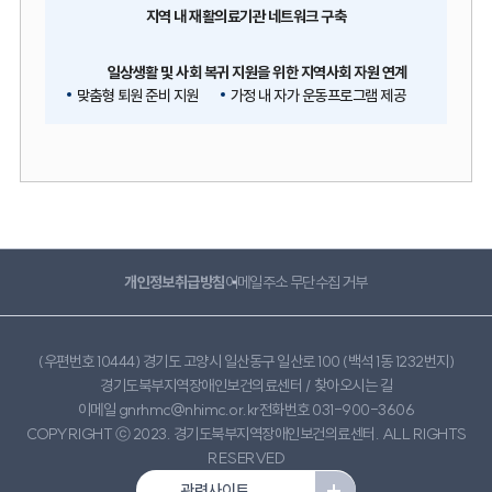
지역 내 재활의료기관 네트워크 구축
일상생활 및 사회 복귀 지원을 위한 지역사회 자원 연계
맞춤형 퇴원 준비 지원
가정 내 자가 운동프로그램 제공
개인정보취급방침
이메일주소 무단수집 거부
(우편번호 10444) 경기도 고양시 일산동구 일산로 100 (백석 1동 1232번지)
경기도북부지역장애인보건의료센터 /
찾아오시는 길
이메일 gnrhmc@nhimc.or.kr
전화번호 031-900-3606
COPYRIGHT ⓒ 2023. 경기도북부지역장애인보건의료센터. ALL RIGHTS
RESERVED
관련사이트